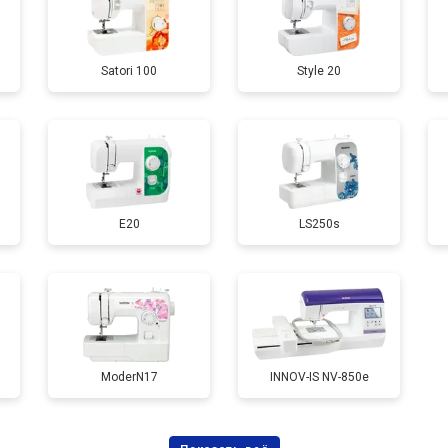
Satori 100
Style 20
E20
LS250s
ModerN17
INNOV-IS NV-850e