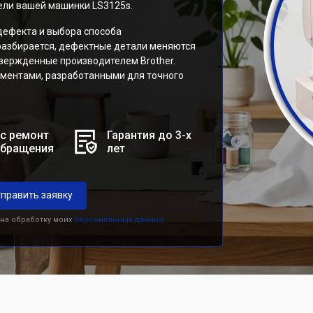
ели вашей машинки LS3125s.
дефекта и выбора способа
разбирается, дефектные детали меняются
твержденные производителем Brother.
ментами, разработанными для точного
.
с ремонт
Гарантия до 3-х
обращения
лет
править заявку
 на обработку моих
персональных данных.