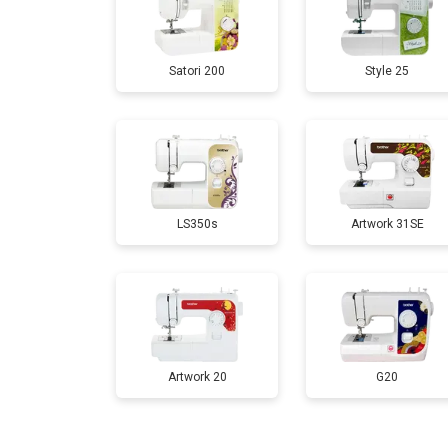
Satori 200
Style 25
LS350s
Artwork 31SE
Artwork 20
G20