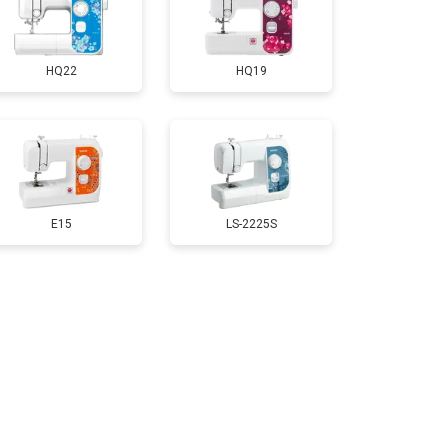
HQ22
HQ19
E15
LS-2225S