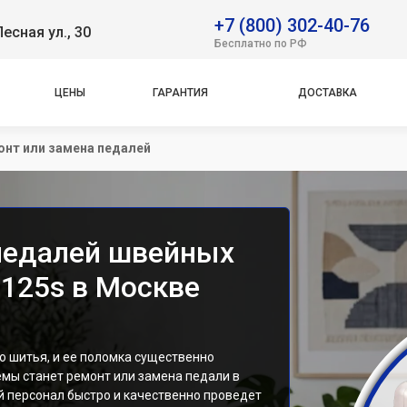
+7 (800) 302-40-76
Лесная ул., 30
Бесплатно по РФ
ЦЕНЫ
ГАРАНТИЯ
ДОСТАВКА
нт или замена педалей
педалей швейных
3125s в Москве
 шитья, и ее поломка существенно
мы станет ремонт или замена педали в
 персонал быстро и качественно проведет