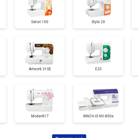
Satori 100
Style 20
Artwork 31SE
E20
ModerN17
INNOV-IS NV-850e