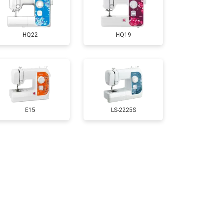
HQ22
HQ19
E15
LS-2225S