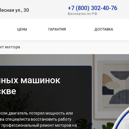
+7 (800) 302-40-76
Лесная ул., 30
Бесплатно по РФ
ЦЕНЫ
ГАРАНТИЯ
ДОСТАВКА
нт мотора
йных машинок
скве
сли двигатель потерял мощность или
ва специалиста восстановить работу
т профессиональный ремонт моторов на