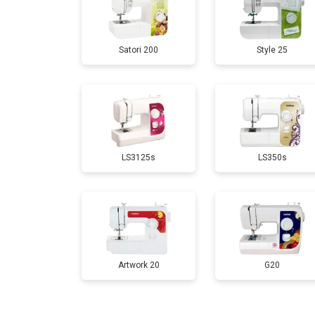
Satori 200
Style 25
LS3125s
LS350s
Artwork 20
G20