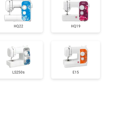
HQ22
HQ19
LS250s
E15