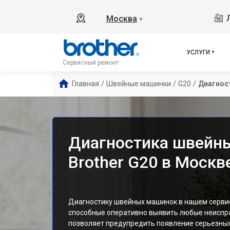
Москва
▼
УСЛУГИ
Сервисный ремонт
Главная
/
Швейные машинки
/
G20
/
Диагнос
Диагностика швейн
Brother G20 в Москв
Диагностику швейных машинок в нашем серви
способные оперативно выявить любые неиспр
позволяет предупредить появление серьезных