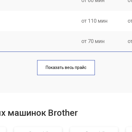
от 60 мин
о
от 110 мин
о
от 70 мин
о
от 60 мин
о
Показать весь прайс
от 50 мин
о
от 60 мин
о
х машинок Brother