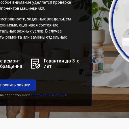
особое внимание уделяется проверке
мпонентов машинки G20.
еисправности, заданных владельцем
еханизма, оценивая состояние
стальных важных узлов. В случае
ты ремонта или замены отдельных
с ремонт
Гарантия до 3-х
обращения
лет
править заявку
 на обработку моих
персональных данных.