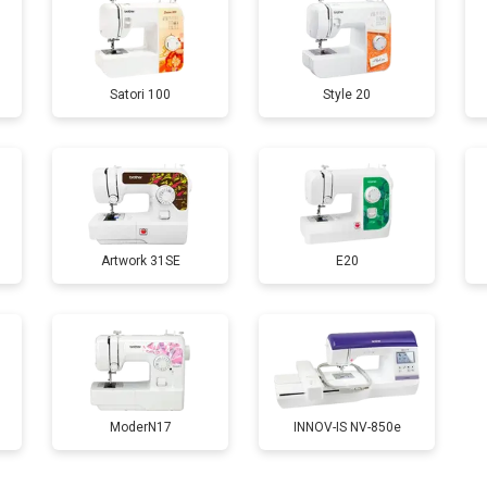
Satori 100
Style 20
Artwork 31SE
E20
ModerN17
INNOV-IS NV-850e