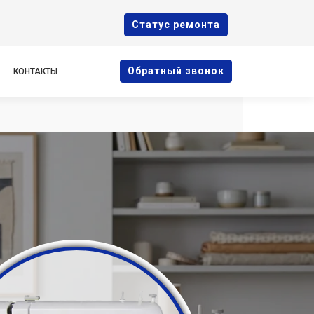
Cтатус ремонта
Oбратный звонок
КОНТАКТЫ