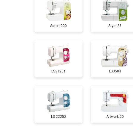
Satori 200
Style 25
LS3125s
LS350s
LS-2225S
Artwork 20