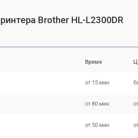
принтера Brother HL-L2300DR
Время
Ц
от 15 мин
б
от 80 мин
о
от 50 мин
о