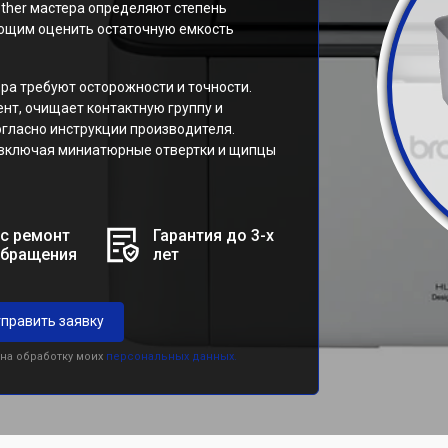
other мастера определяют степень
ющим оценить остаточную емкость
ра требуют осторожности и точности.
нт, очищает контактную группу и
огласно инструкции производителя.
 включая миниатюрные отвертки и щипцы
с ремонт
Гарантия до 3-х
обращения
лет
править заявку
 на обработку моих
персональных данных.