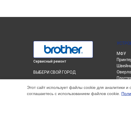
УСТРО
МФУ
Принте
Сервисный ремонт
Швейн
Оверло
ВЫБЕРИ СВОЙ ГОРОД
Плотте
Замена абсорбера принтера HL-L2300DR
Вышив
Brother в
Краснодаре
Этот сайт использует файлы cookie для аналитики и 
соглашаетесь с использованием файлов cookie.
Поли
Замена абсорбера принтера HL-L2300DR
Brother в
Ростове-на-Дону
Замена абсорбера принтера HL-L2300DR
Brother в
Нижнем Новгороде
Замена абсорбера принтера HL-L2300DR
Brother в
Новосибирске
Замена абсорбера принтера HL-L2300DR