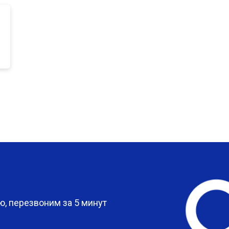
от 80 мин
о
от 50 мин
о
от 80 мин
о
от 60 мин
о
?
, перезвоним за 5 минут