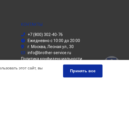
КОНТАКТЫ
+7 (800) 302-40-76
Ежедневно с 10:00 до 20:00
г. Москва, Лесная ул., 30
info@brother-service.ru
Политика конфиденциальности
ьзовать этот сайт, вы
Способы оплаты
Принять все
ьный сервис Brother, мы предлагаем
чных продуктов Бротер. Обратите внимание, что