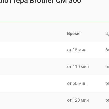
лоттера Brother CM 300
Время
Ц
от 15 мин
б
от 110 мин
о
от 60 мин
о
от 120 мин
о