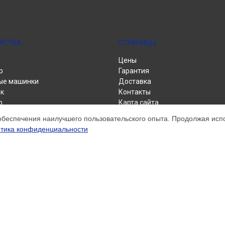
ЙСТВА
СТРАНИЦЫ
Цены
р
Гарантия
ые машинки
Доставка
к
Контакты
р
Карта сайта
альные машины
обеспечения наилучшего пользовательского опыта. Продолжая испол
тика конфиденциальности
м обслуживании устройств Brother. Хотя мы и не представляем официал
а, включая диагностику, техническое обслуживание и настройку разли