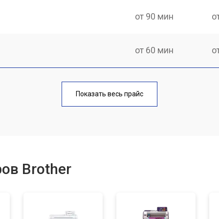
от 90 мин
о
от 60 мин
о
от 80 мин
о
Показать весь прайс
от 80 мин
о
от 120 мин
о
ов Brother
от 70 мин
о