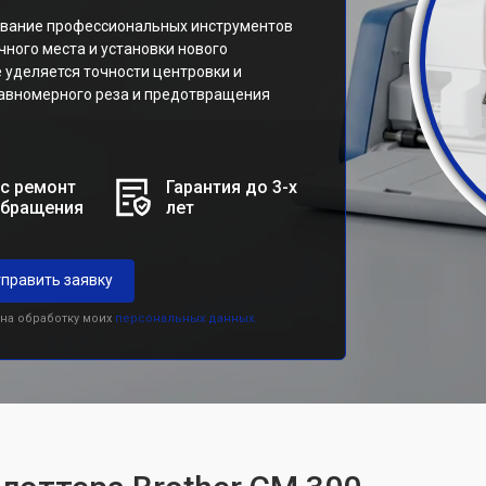
ование профессиональных инструментов
чного места и установки нового
 уделяется точности центровки и
равномерного реза и предотвращения
с ремонт
Гарантия до 3-х
обращения
лет
править заявку
 на обработку моих
персональных данных.