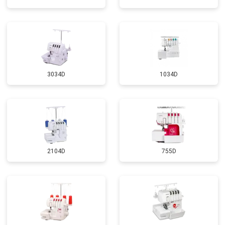
3034D
1034D
2104D
755D