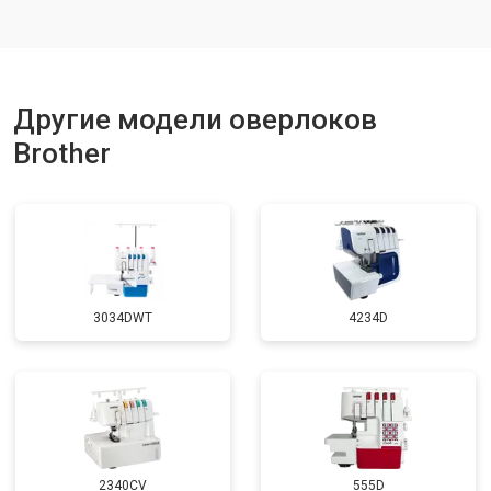
Другие модели оверлоков
Brother
3034DWT
4234D
2340CV
555D