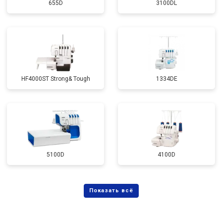
655D
3100DL
HF4000ST Strong& Tough
1334DE
5100D
4100D