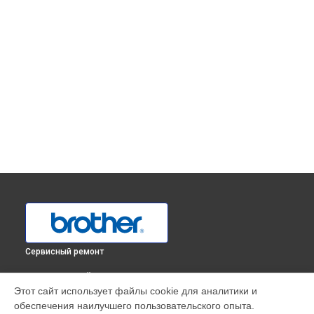
Сервисный ремонт
ВЫБЕРИ СВОЙ ГОРОД
Этот сайт использует файлы cookie для аналитики и
Ремонт оверлока 455D Brother в
Краснодаре
обеспечения наилучшего пользовательского опыта.