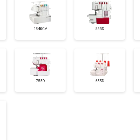
2340CV
555D
755D
655D