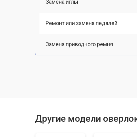
Замена иглы
Ремонт или замена педалей
Замена приводного ремня
Замена ножа
Ремонт мотора
Чистка от пыли
Другие модели оверлок
Замена или ремонт электронного б