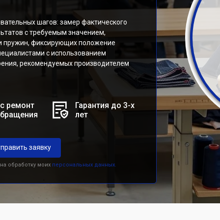
вательных шагов: замер фактического
льтатов с требуемым значением,
и пружин, фиксирующих положение
пециалистами с использованием
рения, рекомендуемых производителем
с ремонт
Гарантия до 3-х
обращения
лет
править заявку
 на обработку моих
персональных данных.