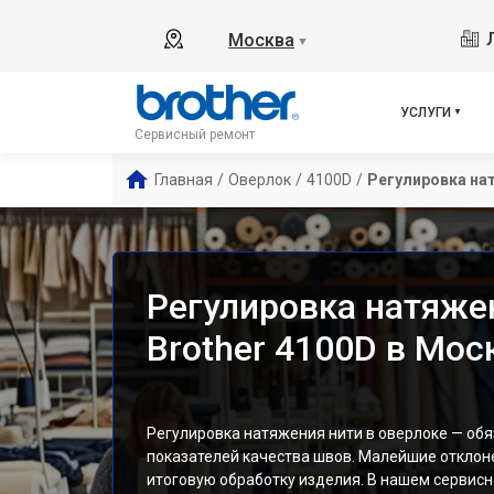
Москва
▼
УСЛУГИ
Сервисный ремонт
Главная
/
Оверлок
/
4100D
/
Регулировка на
Регулировка натяже
Brother 4100D в Мос
Регулировка натяжения нити в оверлоке — об
показателей качества швов. Малейшие отклон
итоговую обработку изделия. В нашем сервис