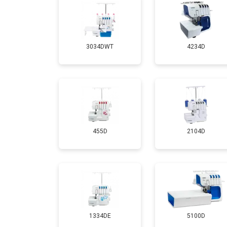
3034DWT
4234D
455D
2104D
1334DE
5100D