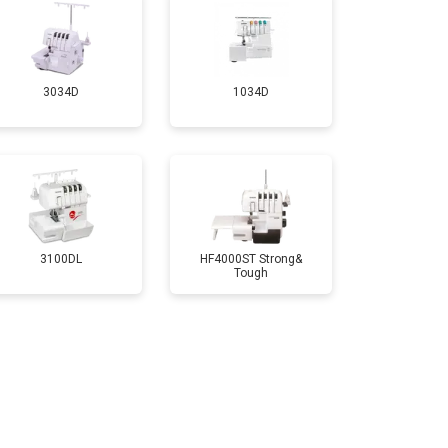
3034D
1034D
3100DL
HF4000ST Strong&
Tough