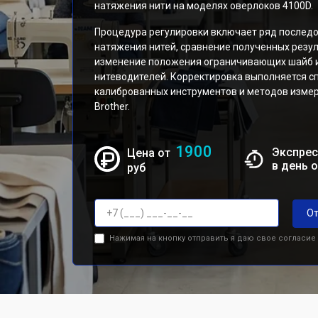
натяжения нити на моделях оверлоков 4100D.
Процедура регулировки включает ряд последо
натяжения нитей, сравнение полученных резу
изменение положения ограничивающих шайб 
нитеводителей. Корректировка выполняется с
калиброванных инструментов и методов изме
Brother.
1900
Экспрес
Цена от
в день 
руб
От
Нажимая на кнопку отправить я даю свое согласие