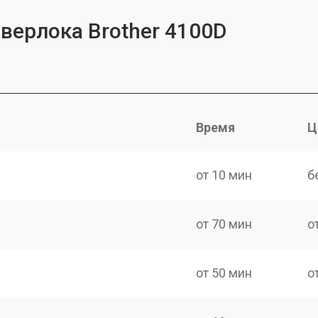
оверлока Brother 4100D
Время
Ц
от 10 мин
б
от 70 мин
о
от 50 мин
о