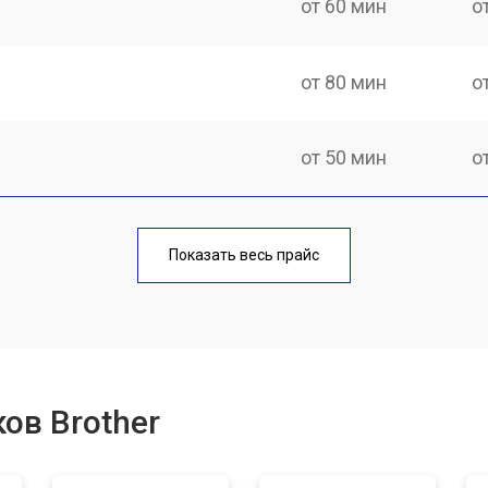
от 60 мин
о
от 80 мин
о
от 50 мин
о
от 70 мин
о
Показать весь прайс
от 70 мин
о
от 70 мин
о
ов Brother
лока
от 80 мин
о