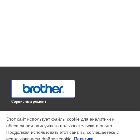
Сервисный ремонт
ВЫБЕРИ СВОЙ ГОРОД
Этот сайт использует файлы cookie для аналитики и
Замена шестеренок оверлока 3034DWT Brother в
обеспечения наилучшего пользовательского опыта.
Краснодаре
Продолжая использовать этот сайт, вы соглашаетесь с
Замена шестеренок оверлока 3034DWT Brother в
Ростове-
использованием файлов cookie.
Политика