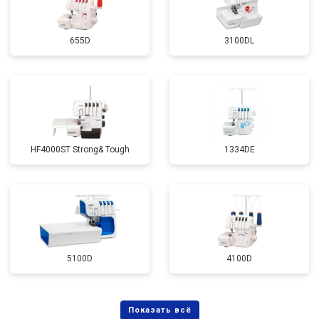
655D
3100DL
HF4000ST Strong& Tough
1334DE
5100D
4100D