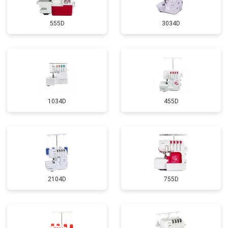
555D
3034D
1034D
455D
2104D
755D