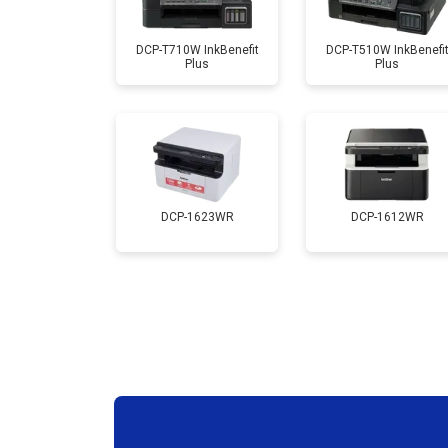
Замена каретки
DCP-T710W InkBenefit
DCP-T510W InkBenefi
Plus
Plus
Замена Wi-Fi
Замена блока питания
Замена вала
DCP-1623WR
DCP-1612WR