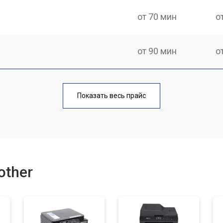
от 70 мин
о
от 90 мин
о
от 60 мин
о
Показать весь прайс
от 90 мин
о
от 70 мин
о
other
от 80 мин
о