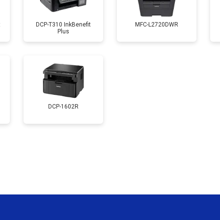
от 90 мин
о
t
DCP-T310 InkBenefit
MFC-L2720DWR
Plus
от 60 мин
о
от 80 мин
о
от 70 мин
о
DCP-1602R