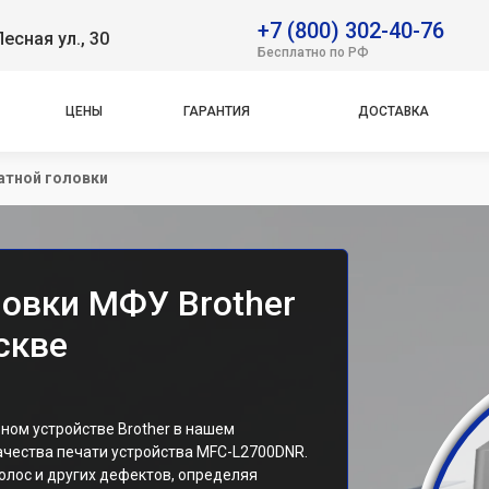
+7 (800) 302-40-76
Лесная ул., 30
Бесплатно по РФ
ЦЕНЫ
ГАРАНТИЯ
ДОСТАВКА
атной головки
ловки МФУ Brother
скве
ном устройстве Brother в нашем
ачества печати устройства MFC-L2700DNR.
олос и других дефектов, определяя