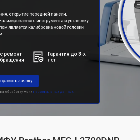
ия, открытие передней панели,
иализированного инструмента и установку
пом является калибровка новой головки
и.
с ремонт
Гарантия до 3-х
обращения
лет
править заявку
 на обработку моих
персональных данных.