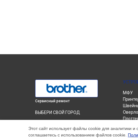
УСТРО
МФУ
Принте
Сервисный ремонт
Швейн
Оверло
ВЫБЕРИ СВОЙ ГОРОД
Плотте
Замена печатной головки МФУ MFC-
Вышив
L2700DNR Brother в
Краснодаре
Этот сайт использует файлы cookie для аналитики и 
соглашаетесь с использованием файлов cookie.
Поли
Замена печатной головки МФУ MFC-