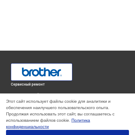
Сервисный ремонт
ВЫБЕРИ СВОЙ ГОРОД
Этот сайт использует файлы cookie для аналитики и
Ремонт МФУ MFC-L2700DNR Brother в
Краснодаре
обеспечения наилучшего пользовательского опыта.
Ремонт МФУ MFC-L2700DNR Brother в
Ростове-на-Дону
Продолжая использовать этот сайт, вы соглашаетесь с
Ремонт МФУ MFC-L2700DNR Brother в
Нижнем Новгороде
использованием файлов cookie.
Политика
конфиденциальности
Ремонт МФУ MFC-L2700DNR Brother в
Новосибирске
Ремонт МФУ MFC-L2700DNR Brother в
Челябинске