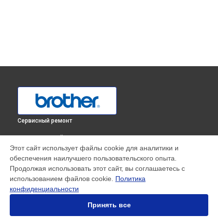
Сервисный ремонт
ВЫБЕРИ СВОЙ ГОРОД
Этот сайт использует файлы cookie для аналитики и
Замена блока питания МФУ DCP-L2500DR Brother в
обеспечения наилучшего пользовательского опыта.
Краснодаре
Продолжая использовать этот сайт, вы соглашаетесь с
Замена блока питания МФУ DCP-L2500DR Brother в
использованием файлов cookie.
Политика
Ростове-на-Дону
конфиденциальности
Замена блока питания МФУ DCP-L2500DR Brother в
Нижнем
Новгороде
Принять все
Замена блока питания МФУ DCP-L2500DR Brother в