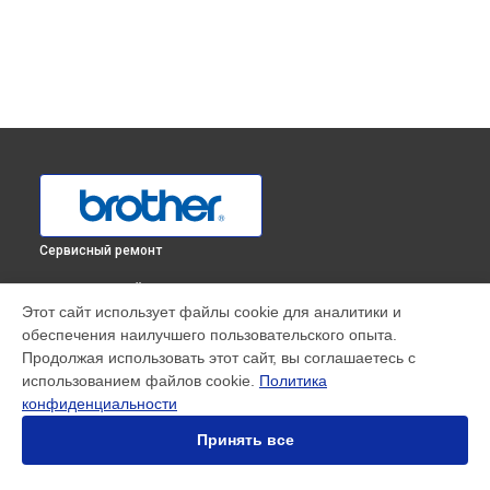
Сервисный ремонт
ВЫБЕРИ СВОЙ ГОРОД
Этот сайт использует файлы cookie для аналитики и
Чистка блока проявки МФУ DCP-L2500DR Brother в
обеспечения наилучшего пользовательского опыта.
Краснодаре
Продолжая использовать этот сайт, вы соглашаетесь с
Чистка блока проявки МФУ DCP-L2500DR Brother в
использованием файлов cookie.
Политика
Ростове-на-Дону
конфиденциальности
Чистка блока проявки МФУ DCP-L2500DR Brother в
Нижнем
Новгороде
Принять все
Чистка блока проявки МФУ DCP-L2500DR Brother в
Новосибирске