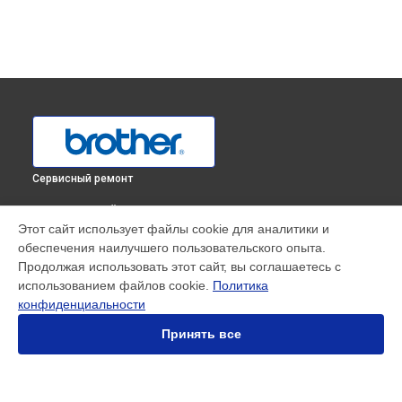
Сервисный ремонт
ВЫБЕРИ СВОЙ ГОРОД
Этот сайт использует файлы cookie для аналитики и
Чистка блока проявки МФУ DCP-1602R Brother в
обеспечения наилучшего пользовательского опыта.
Краснодаре
Продолжая использовать этот сайт, вы соглашаетесь с
Чистка блока проявки МФУ DCP-1602R Brother в
Ростове-
использованием файлов cookie.
Политика
на-Дону
конфиденциальности
Чистка блока проявки МФУ DCP-1602R Brother в
Нижнем
Новгороде
Принять все
Чистка блока проявки МФУ DCP-1602R Brother в
Новосибирске
Чистка блока проявки МФУ DCP-1602R Brother в
Челябинске